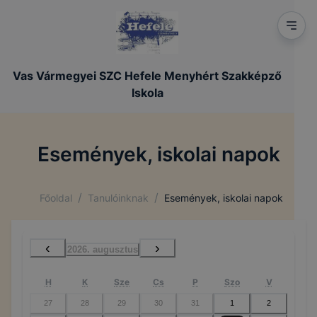
Vas Vármegyei SZC Hefele Menyhért Szakképző
Iskola
Események, iskolai napok
/
/
Főoldal
Tanulóinknak
Események, iskolai napok
‹
›
2026. augusztus
H
K
Sze
Cs
P
Szo
V
27
28
29
30
31
1
2