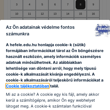
3
4
5
6
7
8
9
10
11
12
13
14
15
16
17
18
19
20
21
22
23
Az Ön adatainak védelme fontos
24
25
26
27
28
29
30
számunkra
31
1
2
3
4
5
6
A hefele.edu.hu honlapja cookie-k (sütik)
formájában információkat tárol az Ön böngészésre
használt eszközén, amely információk személyes
Legközelebbi esemény(ek)
adatnak minősülhetnek. Az alábbiakban
lehetősége van dönteni arról, hogy mely típusú
Nincsenek események ezen a napon
cookie-k alkalmazását kívánja engedélyezni. A
cookie-k alkalmazásáról teljeskörű információkat a
Cookie tájékoztatóban
talál.
Mi az a cookie? A cookie egy kis fájl, amely akkor
KORÁBBI ESEMÉNYEK
kerül a számítógépre, amikor Ön egy webhelyet
látogat meg. A cookie-k számtalan funkcióval
Nincsenek korábbi események