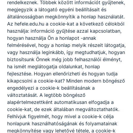
rendelkeznek. Többek között információt gyűjtenek,
megjegyzik a látogató egyéni beállításait és
általánosságban megkönnyítik a honlap használatát.
Az hefele.edu.hu a cookie-kat a következő célokból
használja: információ gyűjtése azzal kapcsolatban,
hogyan használja Ön a honlapot -annak
Partnereink
felmérésével, hogy a honlap melyik részeit látogatja,
vagy használja leginkább, így megtudhatjuk, hogyan
biztosítsunk Önnek még jobb felhasználói élményt,
ha ismét meglátogatja oldalunkat, honlap
fejlesztése. Hogyan ellenőrizheti és hogyan tudja
kikapcsolni a cookie-kat? Minden modern böngésző
engedélyezi a cookie-k beállításának a
változtatását. A legtöbb böngésző
alapértelmezettként automatikusan elfogadja a
cookie-kat, de ezek általában megváltoztathatók.
Felhívjuk figyelmét, hogy mivel a cookie-k célja
honlapunk használhatóságának és folyamatainak
megkönnyítése vagy lehetővé tétele, a cookie-k