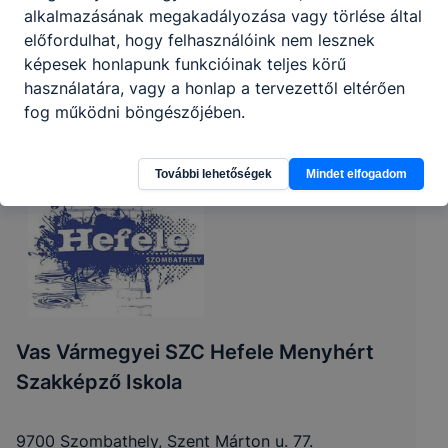
alkalmazásának megakadályozása vagy törlése által
előfordulhat, hogy felhasználóink nem lesznek
képesek honlapunk funkcióinak teljes körű
használatára, vagy a honlap a tervezettől eltérően
fog működni böngészőjében.
További lehetőségek
Mindet elfogadom
Vas Vármegyei SZC Hefele Menyhért
Szakképző Iskola
9700 Szombathely, Szent Márton u. 77.