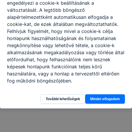
engedélyezi a cookie-k beállításának a
változtatását. A legtöbb böngésző
Vas Megyei SZC nemzetköziesítési stratégia - 2023.05.
alapértelmezettként automatikusan elfogadja a
hó.pdf
cookie-kat, de ezek általában megváltoztathatók.
Felhívjuk figyelmét, hogy mivel a cookie-k célja
Letöltés
honlapunk használhatóságának és folyamatainak
megkönnyítése vagy lehetővé tétele, a cookie-k
Vas Megyei SZC nemzetköziesítési stratégia - 2021.pdf
alkalmazásának megakadályozása vagy törlése által
előfordulhat, hogy felhasználóink nem lesznek
Letöltés
képesek honlapunk funkcióinak teljes körű
használatára, vagy a honlap a tervezettől eltérően
fog működni böngészőjében.
1
További lehetőségek
Mindet elfogadom