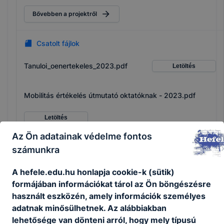
hozzanak létre más intézményekkel és különböző
cégekkel annak érdekében, hogy szoros kapcsolat
Bővebben a projektről
épüljön ki az oktatás és képzés, illetve a munka világa
között.
Csatolt fájlok
Tanuloi_oenertekeles_2023.pdf
Letöltés
Mobilitás értékelés útmutató oktatóknak - 2023.pdf
Letöltés
Az Ön adatainak védelme fontos
Mobilitás értékelés útmutató diákoknak - 2023.pdf
számunkra
Letöltés
A hefele.edu.hu honlapja cookie-k (sütik)
formájában információkat tárol az Ön böngészésre
Mobilitás értékelés sablon powerpoint - 2023.pdf
használt eszközén, amely információk személyes
adatnak minősülhetnek. Az alábbiakban
Letöltés
lehetősége van dönteni arról, hogy mely típusú