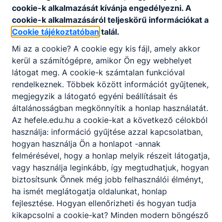
cookie-k alkalmazását kívánja engedélyezni. A
Disszeminációs terv - 2023.09. hó.pdf
cookie-k alkalmazásáról teljeskörű információkat a
Letöltés
Cookie tájékoztatóban
talál.
Mi az a cookie? A cookie egy kis fájl, amely akkor
Oktatoi_oenertekeles_2023_10.ho.pdf
kerül a számítógépre, amikor Ön egy webhelyet
látogat meg. A cookie-k számtalan funkcióval
Letöltés
rendelkeznek. Többek között információt gyűjtenek,
megjegyzik a látogató egyéni beállításait és
Disszeminációs terv - 2023.06. hó.pdf
általánosságban megkönnyítik a honlap használatát.
Az hefele.edu.hu a cookie-kat a következő célokból
Letöltés
használja: információ gyűjtése azzal kapcsolatban,
hogyan használja Ön a honlapot -annak
Vas Vármegyei SZC nemzetköziesítési stratégia -
2023.10. hó.pdf
felmérésével, hogy a honlap melyik részeit látogatja,
vagy használja leginkább, így megtudhatjuk, hogyan
Letöltés
biztosítsunk Önnek még jobb felhasználói élményt,
ha ismét meglátogatja oldalunkat, honlap
Mobilitás értékelés, minőségbiztosítás - 2023.pdf
fejlesztése. Hogyan ellenőrizheti és hogyan tudja
kikapcsolni a cookie-kat? Minden modern böngésző
Letöltés