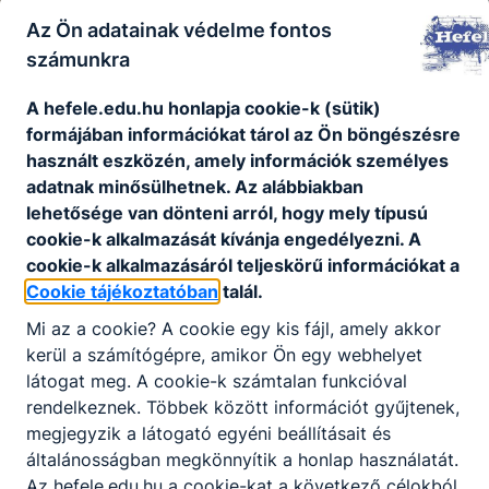
Letöltés
Az Ön adatainak védelme fontos
Gipszkartonszerelő_szakmai
számunkra
program_beszámításos 20231010.pdf
A hefele.edu.hu honlapja cookie-k (sütik)
Letöltés
formájában információkat tárol az Ön böngészésre
Hő- és hangszigetelő_szakmai
használt eszközén, amely információk személyes
program_beszámításos_2025.pdf
adatnak minősülhetnek. Az alábbiakban
lehetősége van dönteni arról, hogy mely típusú
Letöltés
cookie-k alkalmazását kívánja engedélyezni. A
Szakmai Program 2020.pdf
cookie-k alkalmazásáról teljeskörű információkat a
Cookie tájékoztatóban
talál.
Letöltés
Mi az a cookie? A cookie egy kis fájl, amely akkor
kerül a számítógépre, amikor Ön egy webhelyet
látogat meg. A cookie-k számtalan funkcióval
rendelkeznek. Többek között információt gyűjtenek,
megjegyzik a látogató egyéni beállításait és
általánosságban megkönnyítik a honlap használatát.
Partnereink
Az hefele.edu.hu a cookie-kat a következő célokból