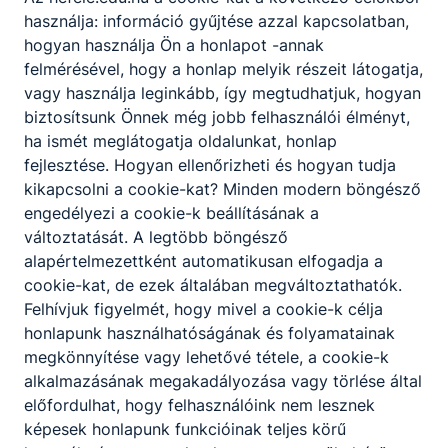
használja: információ gyűjtése azzal kapcsolatban,
hogyan használja Ön a honlapot -annak
felmérésével, hogy a honlap melyik részeit látogatja,
vagy használja leginkább, így megtudhatjuk, hogyan
biztosítsunk Önnek még jobb felhasználói élményt,
ha ismét meglátogatja oldalunkat, honlap
fejlesztése. Hogyan ellenőrizheti és hogyan tudja
kikapcsolni a cookie-kat? Minden modern böngésző
engedélyezi a cookie-k beállításának a
változtatását. A legtöbb böngésző
alapértelmezettként automatikusan elfogadja a
cookie-kat, de ezek általában megváltoztathatók.
Felhívjuk figyelmét, hogy mivel a cookie-k célja
honlapunk használhatóságának és folyamatainak
megkönnyítése vagy lehetővé tétele, a cookie-k
alkalmazásának megakadályozása vagy törlése által
előfordulhat, hogy felhasználóink nem lesznek
képesek honlapunk funkcióinak teljes körű