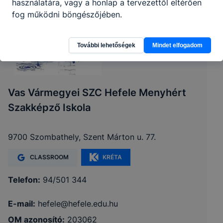
használatára, vagy a honlap a tervezettől eltérően
fog működni böngészőjében.
További lehetőségek
Mindet elfogadom
Vas Vármegyei SZC Hefele Menyhért
Szakképző Iskola
9700 Szombathely, Szent Márton u. 77.
CLASSROOM
KRÉTA
Telefon:
94/501 344
E-mail:
hefele@hefele.edu.hu
OM azonosító:
203062