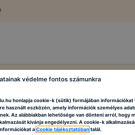
d
atainak védelme fontos számunkra
u.hu honlapja cookie-k (sütik) formájában információkat 
e használt eszközén, amely információk személyes adat
nek. Az alábbiakban lehetősége van dönteni arról, hogy m
lkalmazását kívánja engedélyezni. A cookie-k alkalmazásá
információkat a
Cookie tájékoztatóban
talál.