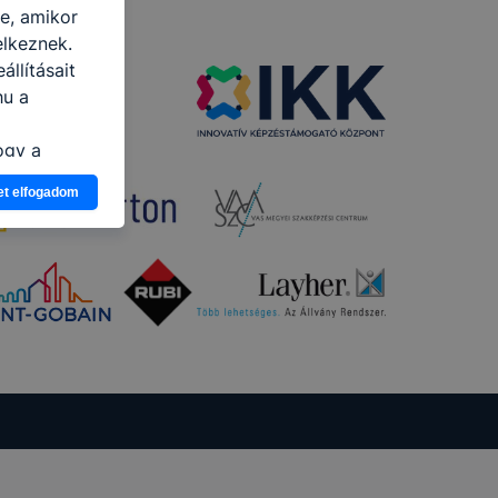
re, amikor
elkeznek.
llításait
hu a
ogy a
atjuk,
et elfogadom
eglátogatja
ikapcsolni a
ásának a
 elfogadja
t, hogy
k
 nem
 a honlap a