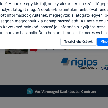
kie? A cookie egy kis fájl, amely akkor kerül a számítógép
helyet látogat meg. A cookie-k számtalan funkcióval rend
tt információt gyűjtenek, megjegyzik a látogató egyéni beá
sságban megkönnyítik a honlap használatát. Az hefele.edu.
a következő célokból használja: információ gyűjtése azzal
n, hogyan használja Ön a honlapot -annak felmérésével, h
ik részeit látogatja, vagy használja leginkább, így megtudh
További lehetőségek
Mind
osítsunk Önnek még jobb felhasználói élményt, ha ismét m
 honlap fejlesztése. Hogyan ellenőrizheti és hogyan tudja k
? Minden modern böngésző engedélyezi a cookie-k beállít
át. A legtöbb böngésző alapértelmezettként automatikusan
t, de ezek általában megváltoztathatók. Felhívjuk figyelmé
kie-k célja honlapunk használhatóságának és folyamataina
ése vagy lehetővé tétele, a cookie-k alkalmazásának
zása vagy törlése által előfordulhat, hogy felhasználóink
esek honlapunk funkcióinak teljes körű használatára, vagy
Vas Vármegyei Szakképzési Centrum
 eltérően fog működni böngészőjében.