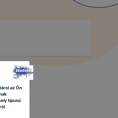
tárol az Ön
nak
ely típusú
ról