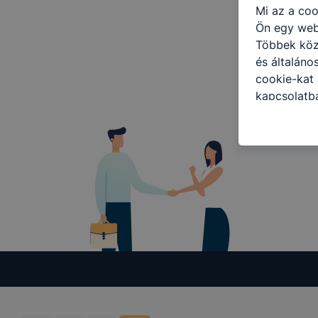
Mi az a coo
Ön egy web
Többek közö
és általáno
cookie-kat 
kapcsolatba
honlap mely
hogyan bizt
oldalunkat,
cookie-kat
változtatás
a cookie-ka
mivel a coo
megkönnyít
megakadályo
lesznek kép
tervezettől