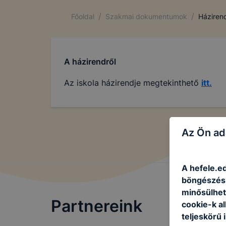
/
/
Főoldal
Szakmai dokumentumok
Háziren
A házirendről
Az iskola házirendje megtekinthető
itt.
Az Ön ad
A hefele.ed
böngészésr
minősülhet
Partnereink
cookie-k a
teljeskörű 