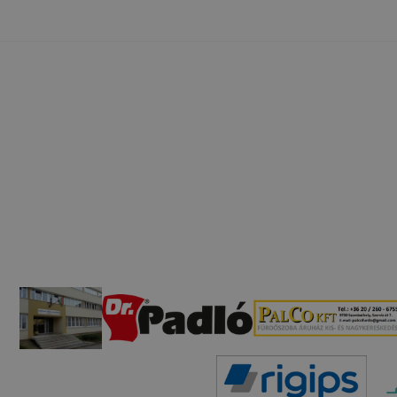
esek honlapunk funkcióinak teljes körű használatára, vagy
 eltérően fog működni böngészőjében.