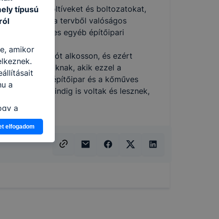
zerkezeteit, boltíveket és boltozatokat,
ely típusú
ze nyomán lesz a tervből valóságos
ról
éséhez szükséges egyéb építőipari
re, amikor
, hogy maradandót alkosson, és ezért
elkeznek.
oknak a fiataloknak, akik ezzel a
llításait
 maguknak. Az építőipar és a kőműves
hu a
pítkezések mindig is voltak és lesznek,
ogy a
atjuk,
et elfogadom
eglátogatja
ikapcsolni a
ásának a
 elfogadja
t, hogy
k
 nem