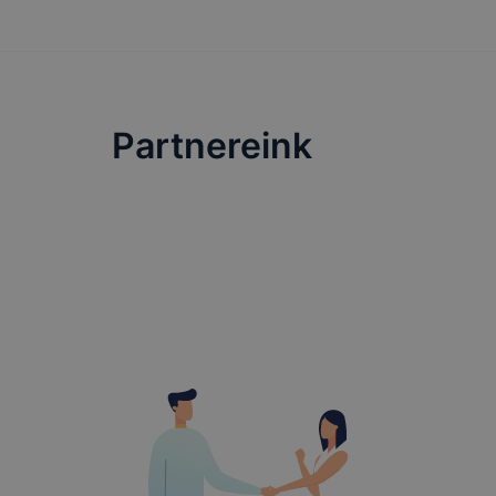
lesznek kép
tervezettől
Partnereink