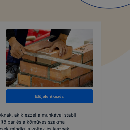
Előjelentkezés
knak, akik ezzel a munkával stabil
pítőipar és a kőműves szakma
sek mindig is voltak és lesznek,