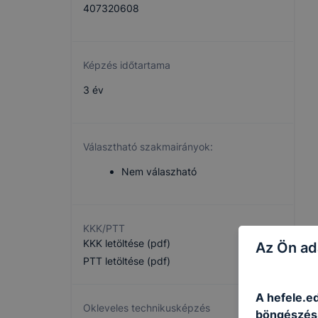
407320608
Képzés időtartama
3 év
Választható szakmairányok:
Nem válaszható
KKK/PTT
KKK letöltése (pdf)
Az Ön ad
PTT letöltése (pdf)
A hefele.ed
Okleveles technikusképzés
böngészésr