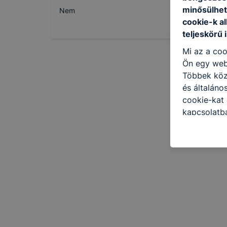
minősülhet
Nem
cookie-k a
teljeskörű 
Mi az a coo
Ön egy web
Többek közö
és általáno
cookie-kat 
kapcsolatba
honlap mely
hogyan bizt
oldalunkat,
cookie-kat
változtatás
a cookie-ka
mivel a coo
megkönnyít
megakadályo