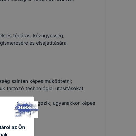
k és térlátás, kézügyesség,
ismerésére és elsajátítására.
zség szinten képes működtetni;
uk tartozó technológiai utasításokat
gjával együtt dolgozik, ugyanakkor képes
tárol az Ön
nak