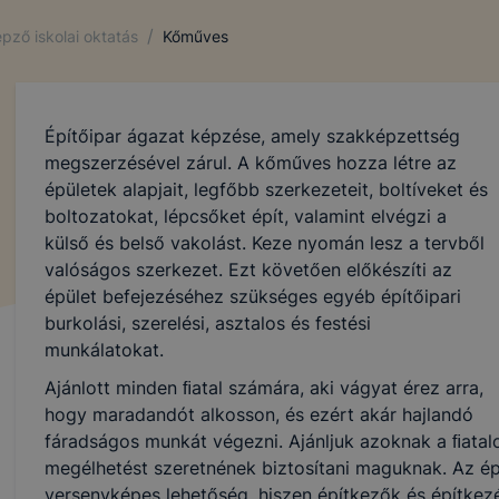
/
pző iskolai oktatás
Kőműves
Építőipar ágazat képzése, amely szakképzettség
megszerzésével zárul. A kőműves hozza létre az
épületek alapjait, legfőbb szerkezeteit, boltíveket és
boltozatokat, lépcsőket épít, valamint elvégzi a
külső és belső vakolást. Keze nyomán lesz a tervből
valóságos szerkezet. Ezt követően előkészíti az
épület befejezéséhez szükséges egyéb építőipari
burkolási, szerelési, asztalos és festési
munkálatokat.
Ajánlott minden ﬁatal számára, aki vágyat érez arra,
hogy maradandót alkosson, és ezért akár hajlandó
fáradságos munkát végezni. Ajánljuk azoknak a ﬁatalo
megélhetést szeretnének biztosítani maguknak. Az é
versenyképes lehetőség, hiszen építkezők és építkezé