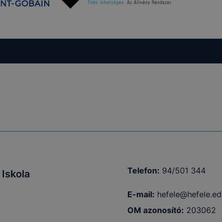
Telefon:
94/501 344
Iskola
E-mail:
hefele@hefele.ed
OM azonosító:
203062