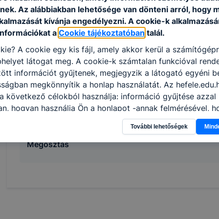
A kőműves hozza létre az épületek alapjait, legfőbb s
nek. Az alábbiakban lehetősége van dönteni arról, hogy m
lépcsőket épít, elvégzi a külső és belső vakolást. Ke
lkalmazását kívánja engedélyezni. A cookie-k alkalmazásá
szerkezet, ezt követően előkészíti az épület befejez
információkat a
Cookie tájékoztatóban
talál.
burkolási, szerelési, asztalos, festési munkálatokat.
kie? A cookie egy kis fájl, amely akkor kerül a számítógép
Ajánlott minden fiatal számára, aki vágyat érez arra
helyet látogat meg. A cookie-k számtalan funkcióval rend
akár hajlandó fáradságos munkát végezni. Ajánljuk az
tt információt gyűjtenek, megjegyzik a látogató egyéni beá
munkával stabil megélhetést szeretnének biztosítani
sságban megkönnyítik a honlap használatát. Az hefele.edu.
szakma versenyképes lehetőség, hiszen építkezők és é
a következő célokból használja: információ gyűjtése azzal
kőművesekre mindig szükség lesz.
n, hogyan használja Ön a honlapot -annak felmérésével, h
ik részeit látogatja, vagy használja leginkább, így megtudh
További lehetőségek
Mind
osítsunk Önnek még jobb felhasználói élményt, ha ismét m
 honlap fejlesztése. Hogyan ellenőrizheti és hogyan tudja k
Megosztás
? Minden modern böngésző engedélyezi a cookie-k beállít
át. A legtöbb böngésző alapértelmezettként automatikusan
t, de ezek általában megváltoztathatók. Felhívjuk figyelmé
kie-k célja honlapunk használhatóságának és folyamataina
ése vagy lehetővé tétele, a cookie-k alkalmazásának
zása vagy törlése által előfordulhat, hogy felhasználóink