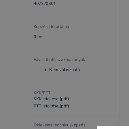
407220801
Képzés időtartama
3 év
Választható szakmairányok:
Nem válaszható
KKK/PTT
KKK letöltése (pdf)
PTT letöltése (pdf)
Okleveles technikusképzés