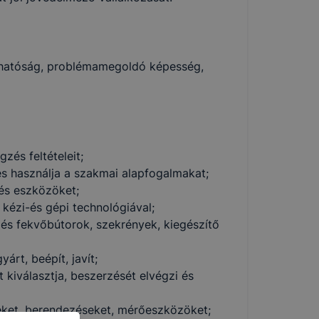
bízhatóság, problémamegoldó képesség,
zés feltételeit;
és használja a szakmai alapfogalmakat;
 és eszközöket;
, kézi-és gépi technológiával;
 és fekvőbútorok, szekrények, kiegészítő
árt, beépít, javít;
kiválasztja, beszerzését elvégzi és
ket, berendezéseket, mérőeszközöket;