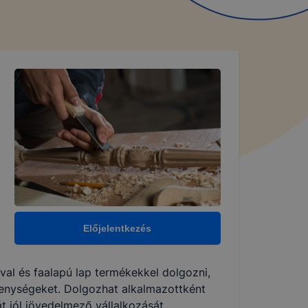
Előjelentkezés
fával és faalapú lap termékekkel dolgozni,
ékenységeket. Dolgozhat alkalmazottként
 jól jövedelmező vállalkozását.