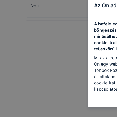
Az Ön ad
Nem
A hefele.ed
böngészésr
minősülhet
cookie-k a
teljeskörű 
Mi az a coo
Ön egy web
Többek közö
és általáno
cookie-kat 
kapcsolatba
honlap mely
hogyan bizt
oldalunkat,
cookie-kat