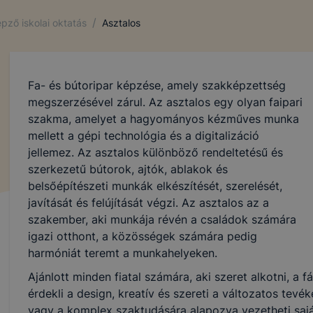
/
pző iskolai oktatás
Asztalos
Fa- és bútoripar képzése, amely szakképzettség
megszerzésével zárul. Az asztalos egy olyan faipari
szakma, amelyet a hagyományos kézműves munka
mellett a gépi technológia és a digitalizáció
jellemez. Az asztalos különböző rendeltetésű és
szerkezetű bútorok, ajtók, ablakok és
belsőépítészeti munkák elkészítését, szerelését,
javítását és felújítását végzi. Az asztalos az a
szakember, aki munkája révén a családok számára
igazi otthont, a közösségek számára pedig
harmóniát teremt a munkahelyeken.
Ajánlott minden fiatal számára, aki szeret alkotni, a 
érdekli a design, kreatív és szereti a változatos tev
vagy a komplex szaktudására alapozva vezetheti saját