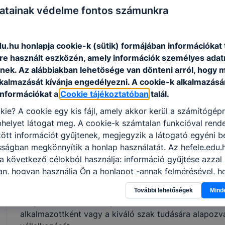
gyártási dokumentáció alapján a termékekhez 
atainak védelme fontos számunkra
megmunkálását elvégzi;
bútoripari és épületasztalosipari szerkezetek h
munkája során korszerű, és egyre inkább a sz
u.hu honlapja cookie-k (sütik) formájában információkat 
alkalmaz;
e használt eszközén, amely információk személyes adat
együttműködik a faipari- és társszakmák egyes
nek. Az alábbiakban lehetősége van dönteni arról, hogy m
szakembereivel.
lkalmazását kívánja engedélyezni. A cookie-k alkalmazásá
információkat a
Cookie tájékoztatóban
talál.
kie? A cookie egy kis fájl, amely akkor kerül a számítógép
ISKOLASPECIFIKUS INFORMÁCIÓK A KÉPZÉSHEZ
helyet látogat meg. A cookie-k számtalan funkcióval rend
Az asztalos egy olyan faipari szakma, amelyet a ha
tt információt gyűjtenek, megjegyzik a látogató egyéni beá
gépi technológia, a digitalizáció jellemez. Az asztal
sságban megkönnyítik a honlap használatát. Az hefele.edu.
bútorok, nyílászárók és belsőépítészeti munkák elkészí
a következő célokból használja: információ gyűjtése azzal
felújítását végzi. Az asztalos az a szakember, aki mu
n, hogyan használja Ön a honlapot -annak felmérésével, h
otthont, a közösségek számára pedig a munkahelyeke
ik részeit látogatja, vagy használja leginkább, így megtudh
Ajánlott minden fiatal számára, aki szeret alkotni, a 
További lehetőségek
Mind
osítsunk Önnek még jobb felhasználói élményt, ha ismét m
dolgozni, érdekli a design, kreatív és szereti a vált
 honlap fejlesztése. Hogyan ellenőrizheti és hogyan tudja k
alkalmazottként vagy a kiváló szak tudására alapozva
? Minden modern böngésző engedélyezi a cookie-k beállít