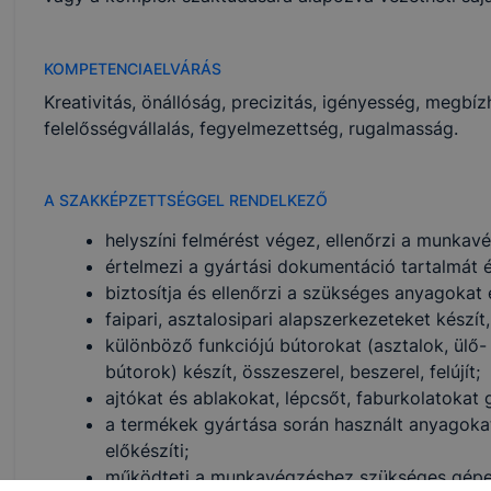
KOMPETENCIAELVÁRÁS
Kreativitás, önállóság, precizitás, igényesség, meg
felelősségvállalás, fegyelmezettség, rugalmasság.
A SZAKKÉPZETTSÉGGEL RENDELKEZŐ
helyszíni felmérést végez, ellenőrzi a munkavég
értelmezi a gyártási dokumentáció tartalmát 
biztosítja és ellenőrzi a szükséges anyagokat
faipari, asztalosipari alapszerkezeteket készít
különböző funkciójú bútorokat (asztalok, ülő-
bútorok) készít, összeszerel, beszerel, felújít;
ajtókat és ablakokat, lépcsőt, faburkolatokat gy
a termékek gyártása során használt anyagokat 
előkészíti;
működteti a munkavégzéshez szükséges gépe