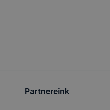
változtatás
a cookie-ka
mivel a coo
megkönnyít
megakadályo
lesznek kép
tervezettől
Partnereink