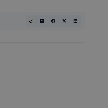
 elfogadja
t, hogy
k
 nem
 a honlap a