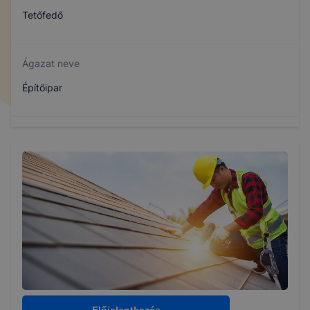
Tetőfedő
Ágazat neve
Építőipar
Szakmajegyzék száma
407320614
Képzés időtartama
3 év
Választható szakmairányok:
Nem válaszható