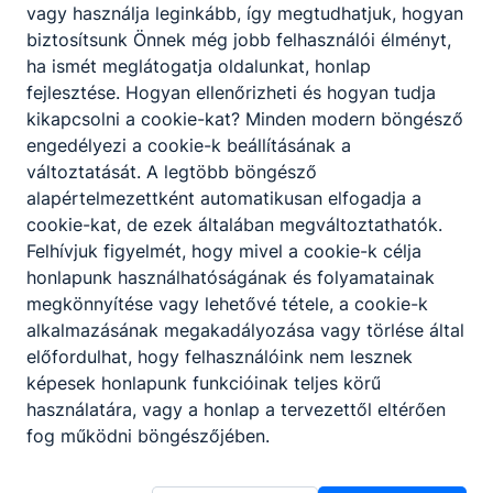
gépeket, berendezéseket,
vagy használja leginkább, így megtudhatjuk, hogyan
mérőeszközöket.
biztosítsunk Önnek még jobb felhasználói élményt,
ha ismét meglátogatja oldalunkat, honlap
fejlesztése. Hogyan ellenőrizheti és hogyan tudja
ISKOLASPECIFIKUS INFORMÁCIÓK A KÉPZÉSHEZ
kikapcsolni a cookie-kat? Minden modern böngésző
engedélyezi a cookie-k beállításának a
Felel az épület csapadék elleni védelméért.
változtatását. A legtöbb böngésző
Munkaterülete a magastetők. Feladatkörébe
alapértelmezettként automatikusan elfogadja a
tartoznak a kiselemes cserép- és pala fedések, a
cookie-kat, de ezek általában megváltoztathatók.
nagytáblás homlokzatburkolat, beton, kerámia és
Felhívjuk figyelmét, hogy mivel a cookie-k célja
természetes fedések. A nagyon látványos fedésű
honlapunk használhatóságának és folyamatainak
tetőket is tetőfedők építik. A motivált tanulók
megkönnyítése vagy lehetővé tétele, a cookie-k
részt vehetnek hazai és nemzetközi szakmai
alkalmazásának megakadályozása vagy törlése által
versenyeken. A magyar versenyzők rendszerint a
előfordulhat, hogy felhasználóink nem lesznek
nemzetközi élmezőnyben végeznek öregbítve a
képesek honlapunk funkcióinak teljes körű
tetőfedők jó hírnevét.
használatára, vagy a honlap a tervezettől eltérően
Ajánlott minden fiatal számára, akit vonz a
fog működni böngészőjében.
magasság, szereti a mozgalmasságot, szeret
alkotni, építeni és fával dolgozni.