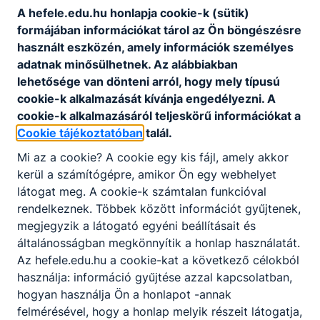
KOMPETENCIAELVÁRÁS
A hefele.edu.hu honlapja cookie-k (sütik)
Ügyes mozgás, állóképesség, jó ﬁzikum, jó
formájában információkat tárol az Ön böngészésre
szemmérték és térlátás, matematikai és
használt eszközén, amely információk személyes
rajzkészség, kézügyesség, csapatmunka.
adatnak minősülhetnek. Az alábbiakban
lehetősége van dönteni arról, hogy mely típusú
cookie-k alkalmazását kívánja engedélyezni. A
A SZAKKÉPZETTSÉGGEL RENDELKEZŐ
cookie-k alkalmazásáról teljeskörű információkat a
Cookie tájékoztatóban
talál.
kiszámolja a tetőfedési aljzatok
anyagszükségletét, meghatározza a tető
Mi az a cookie? A cookie egy kis fájl, amely akkor
valós felületeit, kiszámolja a tető
kerül a számítógépre, amikor Ön egy webhelyet
geometriai méreteit;
látogat meg. A cookie-k számtalan funkcióval
a mérőeszközöket biztossággal használja;
rendelkeznek. Többek között információt gyűjtenek,
használja a tetőfedés kéziszerszámait és
megjegyzik a látogató egyéni beállításait és
kisgépeit;
általánosságban megkönnyítik a honlap használatát.
ellenőrzi az ácsmunkát, a kapcsolódó
Az hefele.edu.hu a cookie-kat a következő célokból
bádogos szerkezeteket;
használja: információ gyűjtése azzal kapcsolatban,
megtervezi a tetőfedés munkafolyamatát;
hogyan használja Ön a honlapot -annak
működteti a munkavégzéshez szükséges
felmérésével, hogy a honlap melyik részeit látogatja,