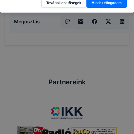
További lehetőségek
Mindet elfogadom
Megosztás
Partnereink