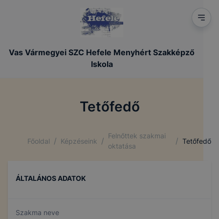
Vas Vármegyei SZC Hefele Menyhért Szakképző
Iskola
Tetőfedő
Felnőttek szakmai
/
/
/
Főoldal
Képzéseink
Tetőfedő
oktatása
ÁLTALÁNOS ADATOK
Szakma neve