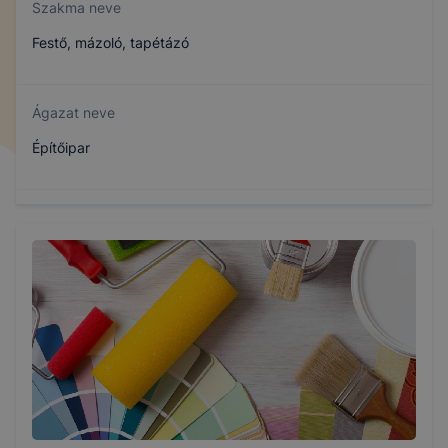
Szakma neve
Festő, mázoló, tapétázó
Ágazat neve
Építőipar
Szakmajegyzék száma
407320605
Képzés időtartama
3 év
Választható szakmairányok: