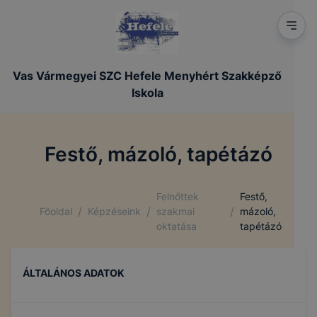
Vas Vármegyei SZC Hefele Menyhért Szakképző
Iskola
Festő, mázoló, tapétázó
Felnőttek
Festő,
/
/
/
Főoldal
Képzéseink
szakmai
mázoló,
oktatása
tapétázó
ÁLTALÁNOS ADATOK