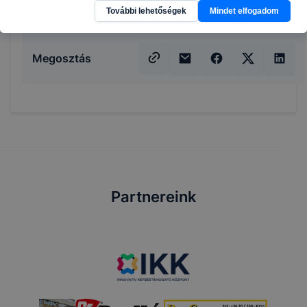
További lehetőségek
Mindet elfogadom
Megosztás
Partnereink