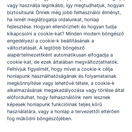
vagy használja leginkább, így megtudhatjuk, hogyan
ISKOLASPECIFIKUS INFORMÁCIÓK A KÉPZÉSHEZ
biztosítsunk Önnek még jobb felhasználói élményt,
Festő, mázoló, tapétázó feladata a különféle
ha ismét meglátogatja oldalunkat, honlap
alapfelületek festése, mázolása, díszítése,
fejlesztése. Hogyan ellenőrizheti és hogyan tudja
megóvása a környezet hatásaival szemben.
kikapcsolni a cookie-kat? Minden modern böngésző
engedélyezi a cookie-k beállításának a
A megfelelő bevonatrendszer kiválasztásához
változtatását. A legtöbb böngésző
elengedhetetlen a szakszerű felületdiagnosztika,
alapértelmezettként automatikusan elfogadja a
majd a felület előkezelése, előkészítése.
cookie-kat, de ezek általában megváltoztathatók.
Tevékenységét a kézi és gépi festési technológiák
Felhívjuk figyelmét, hogy mivel a cookie-k célja
alkalmazásával önállóan, a munkavédelmi,
honlapunk használhatóságának és folyamatainak
környezetvédelmi és biztonsági előírások szerint
megkönnyítése vagy lehetővé tétele, a cookie-k
végzi.
alkalmazásának megakadályozása vagy törlése által
Tevékenységével, a festési folyamat alkalmazásán
előfordulhat, hogy felhasználóink nem lesznek
keresztül részt vesz az építőipari technológiai
képesek honlapunk funkcióinak teljes körű
folyamatokban.
használatára, vagy a honlap a tervezettől eltérően
Ajánlott minden fiatal számára, aki kreatív
fog működni böngészőjében.
gondolkodású, jó a kézügyessége, szeret
változatos munkakörnyezetben dolgozni.