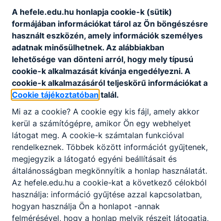
Ajánlott minden ﬁatal számára, aki kreatív
A hefele.edu.hu honlapja cookie-k (sütik)
gondolkodású, jó a kézügyessége és szeret
formájában információkat tárol az Ön böngészésre
változatos munkakörnyezetben dolgozni.
használt eszközén, amely információk személyes
adatnak minősülhetnek. Az alábbiakban
lehetősége van dönteni arról, hogy mely típusú
KOMPETENCIAELVÁRÁS
cookie-k alkalmazását kívánja engedélyezni. A
Ügyes mozgás, állóképesség, jó ﬁzikum, jó
cookie-k alkalmazásáról teljeskörű információkat a
szemmérték és térlátás, kézügyesség,
Cookie tájékoztatóban
talál.
csapatmunka.
Mi az a cookie? A cookie egy kis fájl, amely akkor
kerül a számítógépre, amikor Ön egy webhelyet
A SZAKKÉPZETTSÉGGEL RENDELKEZŐ
látogat meg. A cookie-k számtalan funkcióval
rendelkeznek. Többek között információt gyűjtenek,
festi a falfelületet, tapétáz;
megjegyzik a látogató egyéni beállításait és
fal-, fa-, fémfelületet mázol;
általánosságban megkönnyítik a honlap használatát.
különböző díszítőmunkákat készít;
Az hefele.edu.hu a cookie-kat a következő célokból
felújítási munkákat végez kül- és beltérben
használja: információ gyűjtése azzal kapcsolatban,
egyaránt.
hogyan használja Ön a honlapot -annak
felmérésével, hogy a honlap melyik részeit látogatja,