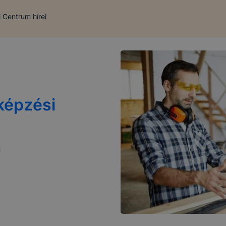
 Centrum hírei
képzési
i