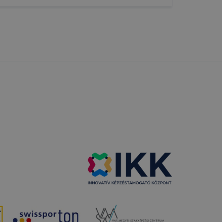
 nem
 a honlap a