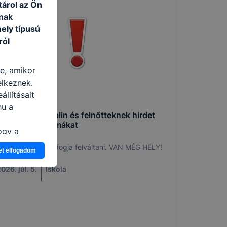
tárol az Ön
nak
ely típusú
ról
re, amikor
elkeznek.
llításait
hu a
HEFELE - nappalin és felnőtteknek hirdet
jól kereső szakmákat
ogy a
atjuk,
Ezeket az AI nem fogja felváltani. VAN MÉG HELY!
et elfogadom
eglátogatja
ikapcsolni a
026. júl. 5.
Iskola
ásának a
 elfogadja
t, hogy
k