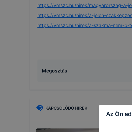
https://vmszc.hu/hirek/magyarorszag-a-j
https://vmszc.hu/hirek/a-jelen-szakkepze
https://vmszc.hu/hirek/a-szakma-nem-b-t
Megosztás
KAPCSOLÓDÓ HÍREK
Az Ön ad