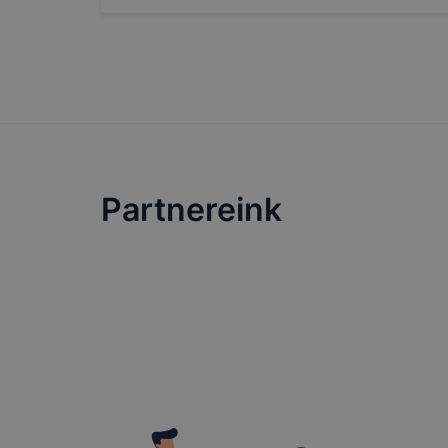
megkönnyít
megakadályo
lesznek kép
tervezettől
Partnereink