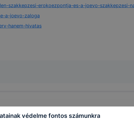
elen-szakkepzesi-erokoezpontja-es-a-joevo-szakkepzesi-
se-a-joevo-zaloga
erv-hanem-hivatas
atainak védelme fontos számunkra