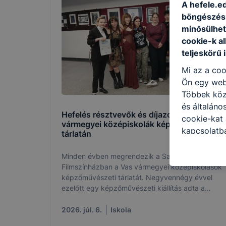
A hefele.ed
böngészésr
minősülhet
cookie-k a
teljeskörű 
Mi az a coo
Ön egy web
Többek közö
és általáno
Hefelés résztvevők és díjazottak a Vas
cookie-kat 
vármegyei középiskolák képzőművészeti
kapcsolatba
tárlatán
honlap mely
hogyan bizt
Minden évben megrendezik a Savaria
oldalunkat,
Filmszínházban a Vas vármegyei kőzépiskolások
képzőművészeti tárlatát. Negyvennégy évvel
cookie-kat
ezelőtt egy képzőművészeti kiállítás adta a
változtatás
rendezvény kiindulópontját.
a cookie-ka
2026. júl. 6.
Iskola
mivel a coo