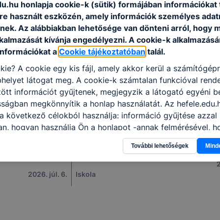
u.hu honlapja cookie-k (sütik) formájában információkat 
e használt eszközén, amely információk személyes adat
nek. Az alábbiakban lehetősége van dönteni arról, hogy m
lkalmazását kívánja engedélyezni. A cookie-k alkalmazásá
információkat a
Cookie tájékoztatóban
talál.
kie? A cookie egy kis fájl, amely akkor kerül a számítógép
helyet látogat meg. A cookie-k számtalan funkcióval rend
tt információt gyűjtenek, megjegyzik a látogató egyéni beá
sságban megkönnyítik a honlap használatát. Az hefele.edu.
Sikeres szereplés az Irodalmi Jelen
a következő célokból használja: információ gyűjtése azzal
anekdotapályázatán
n, hogyan használja Ön a honlapot -annak felmérésével, h
ik részeit látogatja, vagy használja leginkább, így megtudh
Az Irodalmi Jelen folyóirat anekdotapályázatot
További lehetőségek
Mind
osítsunk Önnek még jobb felhasználói élményt, ha ismét m
hirdetett bármely korosztály számára.
 honlap fejlesztése. Hogyan ellenőrizheti és hogyan tudja k
2
? Minden modern böngésző engedélyezi a cookie-k beállít
2026. júl. 6.
Iskola
át. A legtöbb böngésző alapértelmezettként automatikusan
t, de ezek általában megváltoztathatók. Felhívjuk figyelmé
kie-k célja honlapunk használhatóságának és folyamataina