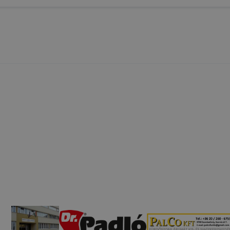
ése vagy lehetővé tétele, a cookie-k alkalmazásának
zása vagy törlése által előfordulhat, hogy felhasználóink
esek honlapunk funkcióinak teljes körű használatára, vagy
 eltérően fog működni böngészőjében.