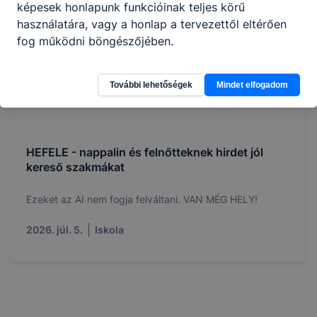
képesek honlapunk funkcióinak teljes körű
használatára, vagy a honlap a tervezettől eltérően
fog működni böngészőjében.
További lehetőségek
Mindet elfogadom
HEFELE - nappalin és felnőtteknek hirdet jól
kereső szakmákat
Ezeket az AI nem fogja felváltani. VAN MÉG HELY!
2026. júl. 5.
Iskola