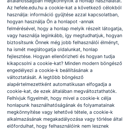
általánosságban megkönnyítik a honlap használatát.
Az hefele.edu.hu a cookie-kat a következő célokból
használja: információ gyűjtése azzal kapcsolatban,
hogyan használja Ön a honlapot -annak
felmérésével, hogy a honlap melyik részeit látogatja,
vagy használja leginkább, így megtudhatjuk, hogyan
biztosítsunk Önnek még jobb felhasználói élményt,
ha ismét meglátogatja oldalunkat, honlap
fejlesztése. Hogyan ellenőrizheti és hogyan tudja
kikapcsolni a cookie-kat? Minden modern böngésző
Sikeres szereplés az Irodalmi Jelen
engedélyezi a cookie-k beállításának a
anekdotapályázatán
változtatását. A legtöbb böngésző
alapértelmezettként automatikusan elfogadja a
Az Irodalmi Jelen folyóirat anekdotapályázatot hirdetett
cookie-kat, de ezek általában megváltoztathatók.
bármely korosztály számára.
Felhívjuk figyelmét, hogy mivel a cookie-k célja
honlapunk használhatóságának és folyamatainak
2026. júl. 6.
Iskola
megkönnyítése vagy lehetővé tétele, a cookie-k
alkalmazásának megakadályozása vagy törlése által
előfordulhat, hogy felhasználóink nem lesznek