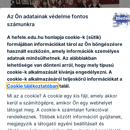
Az Ön adatainak védelme fontos
számunkra
A hefele.edu.hu honlapja cookie-k (sütik)
formájában információkat tárol az Ön böngészésre
használt eszközén, amely információk személyes
Hefelés résztvevők és díjazottak a Vas
adatnak minősülhetnek. Az alábbiakban
vármegyei középiskolák képzőművészeti
lehetősége van dönteni arról, hogy mely típusú
tárlatán
cookie-k alkalmazását kívánja engedélyezni. A
cookie-k alkalmazásáról teljeskörű információkat a
Minden évben megrendezik a Savaria Filmszínházban a
Cookie tájékoztatóban
talál.
Vas vármegyei kőzépiskolások képzőművészeti tárlatát.
Negyvennégy évvel ezelőtt egy képzőművészeti kiállítás
Mi az a cookie? A cookie egy kis fájl, amely akkor
adta a rendezvény kiindulópontját.
kerül a számítógépre, amikor Ön egy webhelyet
látogat meg. A cookie-k számtalan funkcióval
2026. júl. 6.
Iskola
rendelkeznek. Többek között információt gyűjtenek,
megjegyzik a látogató egyéni beállításait és